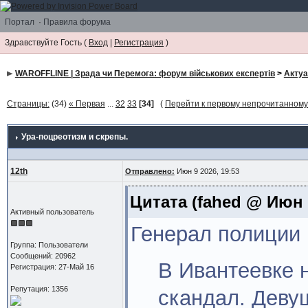
Портал
·
Правила форума
Здравствуйте Гость (
Вход
|
Регистрация
)
WAROFFLINE | Зрада чи Перемога: форум військових експертів
>
Акту
Страницы:
(34)
« Первая
...
32
33
[34]
(
Перейти к первому непрочитанном
Ура-поцреотизм и скрепы.
12th
Отправлено:
Июн 9 2026, 19:53
Цитата
(fahed @ Июн 9
Активный пользователь
Генерал полиции
Группа: Пользователи
Сообщений: 20962
В Ивантеевке 
Регистрация: 27-Май 16
Репутация: 1356
скандал. Деву