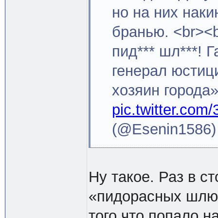
но на них нак
бранью. <br><b
пид*** шл***! Г
генерал юстиц
хозяин города»
pic.twitter.com
(@Esenin1586
Ну такое. Раз в с
«пидорасных шлюх»
того что попало 