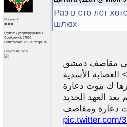
Раз в сто лет хо
El amrou li
шлюх
Группа: Супермодераторы
Сообщений: 87886
Регистрация: 28-Сентября 15
Репутация: 5260
ايا العطاء في مقاصف دمشق
العصابة الأسدية <br>أنهم كان متقصدين تشويه سوريا
وتصديرها ك بيوت دعارة <br>تحرير
ماحجتهم بعد العهد الجديد <br>تصبح
ت دعارة ومقاصف
pic.twitter.co