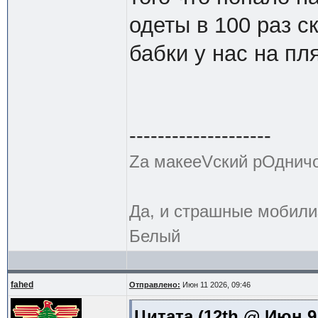
одеты в 100 раз 
бабки у нас на пл
--------------------
Zа макееVский рОднич
Да, и страшные мобили
Белый
fahed
Отправлено:
Июн 11 2026, 09:46
Цитата
(12th @ Июн 9 