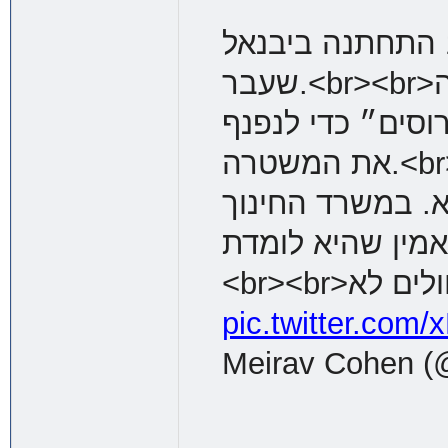
עוד נערה בת 15 התחתנה ביבנאל. <br>זה קרה בשבוע
שעבר.<br><br>על ההזמנה לא כתוב חתונה, הרי זה
וסים״ כדי לנפנף
את המשטרה.<br><br>עוד לא סיימה תיכון, אבל סביר
. במשרד החינוך
מאמין שהיא לומדת
pic.twitter.co
Meirav Cohen 