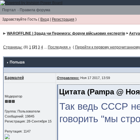
Портал
·
Правила форума
Здравствуйте Гость (
Вход
|
Регистрация
)
WAROFFLINE | Зрада чи Перемога: форум військових експертів
>
Акту
Страницы:
(8)
1
[2]
3
4
...
Последняя »
(
Перейти к первому непрочитанном
Польша
Бармалей
Отправлено:
Ноя 17 2017, 13:59
Цитата
(Pampa @ Ноя 1
Модератор
Так ведь СССР нет
Группа: Пользователи
говорить "мы стр
Сообщений: 19845
Регистрация: 28-Сентября 15
Репутация: 1147