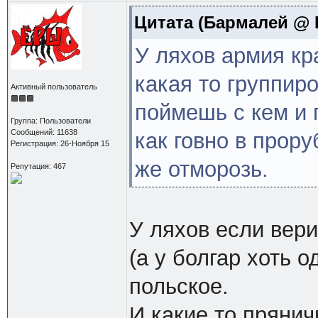
Цитата
(Бармалей @ Н
У ляхов армия кр
какая то группир
Активный пользователь
поймешь с кем и 
Группа: Пользователи
Сообщений: 11638
как говно в прор
Регистрация: 26-Ноября 15
же отморозь.
Репутация: 467
У ляхов если вери
(а у болгар хоть 
польское.
И какие то пряни