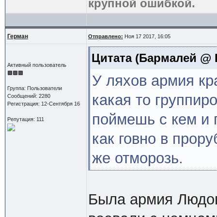
крупной ошибкой.
Герман
Отправлено:
Ноя 17 2017, 16:05
Цитата
(Бармалей @ Н
Активный пользователь
У ляхов армия кр
Группа: Пользователи
какая то группир
Сообщений: 2280
Регистрация: 12-Сентября 16
поймешь с кем и 
Репутация: 111
как говно в прор
же отморозь.
Была армия Людов