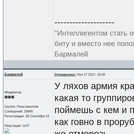
--------------------
"Интеллигентом стать 
биту и вместо нее пол
Бармалей
Бармалей
Отправлено:
Ноя 17 2017, 16:00
У ляхов армия кр
Модератор
какая то группиро
Группа: Пользователи
поймешь с кем и п
Сообщений: 19845
Регистрация: 28-Сентября 15
как говно в прору
Репутация: 1147
же отморозь.