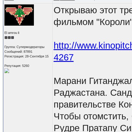
Открываю этот тр
фильмом "Короли" 
El amrou li
http://www.kinopitch
Группа: Супермодераторы
Сообщений: 87891
4267
Регистрация: 28-Сентября 15
Репутация: 5260
Марани Гитанджал
Раджастана. Санд
правительстве Ко
Чтобы отомстить,
Рудре Пратапу Си