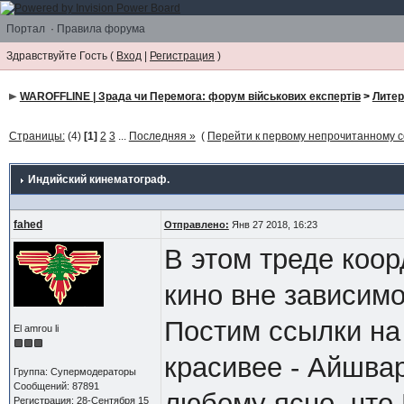
Портал
·
Правила форума
Здравствуйте Гость (
Вход
|
Регистрация
)
WAROFFLINE | Зрада чи Перемога: форум військових експертів
>
Литер
Страницы:
(4)
[1]
2
3
...
Последняя »
(
Перейти к первому непрочитанному
Индийский кинематограф.
fahed
Отправлено:
Янв 27 2018, 16:23
В этом треде коо
кино вне зависимос
Постим ссылки на
El amrou li
красивее - Айшва
Группа: Супермодераторы
Сообщений: 87891
любому ясно, что
Регистрация: 28-Сентября 15