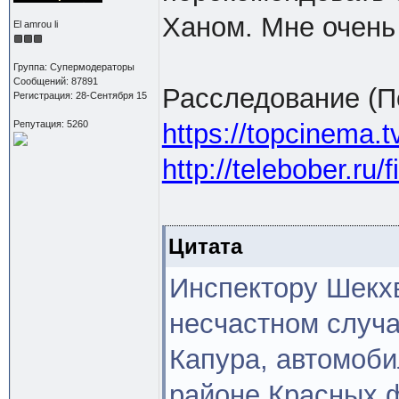
Ханом. Мне очень
El amrou li
Группа: Супермодераторы
Сообщений: 87891
Расследование (П
Регистрация: 28-Сентября 15
Репутация: 5260
https://topcinema.t
http://telebober.ru
Цитата
Инспектору Шекх
несчастном случа
Капура, автомоби
районе Красных ф