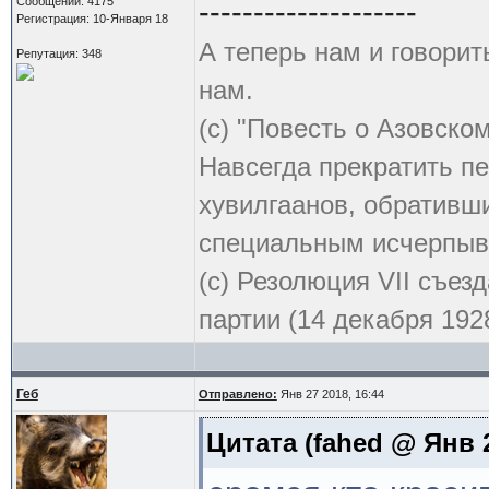
Сообщений: 4175
--------------------
Регистрация: 10-Января 18
А теперь нам и говорит
Репутация: 348
нам.
(с) "Повесть о Азовско
Навсегда прекратить пе
хувилгаанов, обративши
специальным исчерпыв
(с) Резолюция VII съе
партии (14 декабря 1928
Геб
Отправлено:
Янв 27 2018, 16:44
Цитата
(fahed @ Янв 2