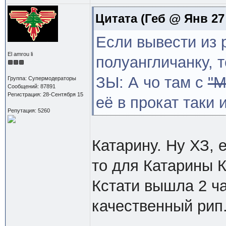
Цитата
(Геб @ Янв 27 
Если вывести из 
El amrou li
полуангличанку, 
ЗЫ: А чо там с
"М
Группа: Супермодераторы
Сообщений: 87891
Регистрация: 28-Сентября 15
её в прокат таки
Репутация: 5260
Катарину. Ну ХЗ, 
то для Катарины 
Кстати вышла 2 ча
качественный рип