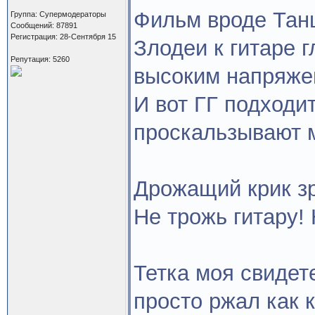
Фильм вроде Тан
Группа: Супермодераторы
Сообщений: 87891
Регистрация: 28-Сентября 15
Злодеи к гитаре 
Репутация: 5260
высоким напряже
И вот ГГ подходит
проскальзывают 
Дрожащий крик з
Не трожь гитару! 
Тетка моя свидет
просто ржал как 