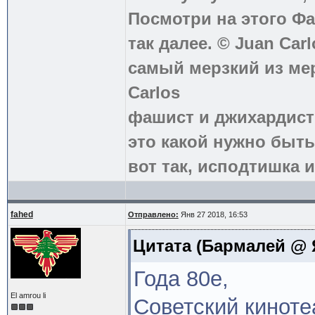
Посмотри на этого Фа
так далее. © Juan Carl
самый мерзкий из ме
Carlos
фашист и джихардист
это какой нужно быть
вот так, исподтишка и
fahed
Отправлено:
Янв 27 2018, 16:53
Цитата
(Бармалей @ Я
Года 80е,
El amrou li
Советский кинотеа