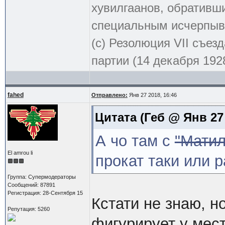
хувилгаанов, обративши
специальным исчерпыв
(с) Резолюция VII съе
партии (14 декабря 1928
fahed
Отправлено:
Янв 27 2018, 16:46
Цитата
(Геб @ Янв 27 
А чо там с
"Матил
El amrou li
прокат таки или 
Группа: Супермодераторы
Сообщений: 87891
Регистрация: 28-Сентября 15
Кстати не знаю, н
Репутация: 5260
фигурирует у мест