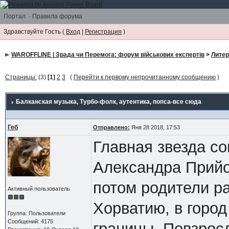
Портал
·
Правила форума
Здравствуйте Гость (
Вход
|
Регистрация
)
WAROFFLINE | Зрада чи Перемога: форум військових експертів
>
Литер
Страницы:
(3)
[1]
2
3
(
Перейти к первому непрочитанному сообщению
)
Балканская музыка
, Турбо-фолк, аутентика, попса-все сюда
Геб
Отправлено:
Янв 28 2018, 17:53
Главная звезда с
Александра Прийо
потом родители ра
Активный пользователь
Хорватию, в горо
Группа: Пользователи
Сообщений: 4175
границы. Повзрос