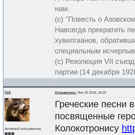
нам.
(с) "Повесть о Азовско
Навсегда прекратить пе
хувилгаанов, обративши
специальным исчерпыв
(с) Резолюция VII съе
партии (14 декабря 1928
Геб
Отправлено:
Янв 29 2018, 18:29
Греческие песни в
посвященные геро
Колокотронису
htt
Активный пользователь