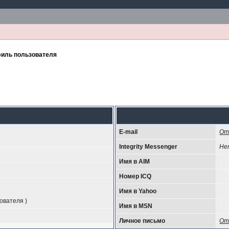
иль пользователя
E-mail
От
Integrity Messenger
Не
Имя в AIM
Номер ICQ
Имя в Yahoo
ователя )
Имя в MSN
Личное письмо
От