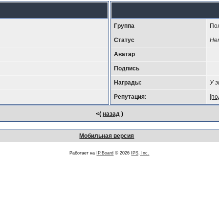
Группа
По
Статус
Не
Аватар
Подпись
Награды:
У 
Репутация:
[по
<(
назад
)
Мобильная версия
Работает на
IP.Board
© 2026
IPS, Inc.