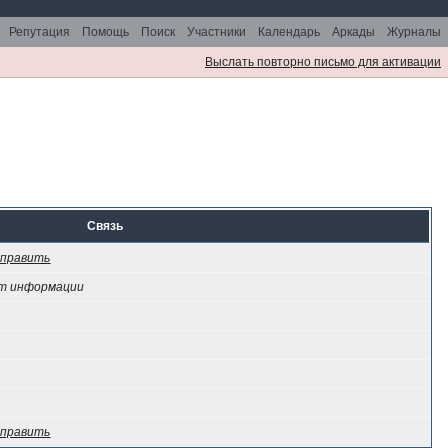
Репутация
Помощь
Поиск
Участники
Календарь
Аркады
Журналы
Выслать повторно письмо для активации
Связь
править
т информации
править