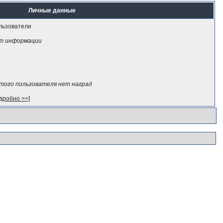
Личные данные
льзователи
т информации
этого пользователя нет наград
дробно >>]