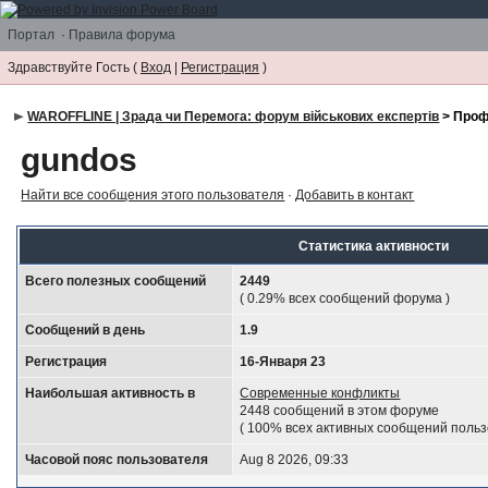
Портал
·
Правила форума
Здравствуйте Гость (
Вход
|
Регистрация
)
WAROFFLINE | Зрада чи Перемога: форум військових експертів
> Проф
gundos
Найти все сообщения этого пользователя
·
Добавить в контакт
Статистика активности
Всего полезных сообщений
2449
( 0.29% всех сообщений форума )
Сообщений в день
1.9
Регистрация
16-Января 23
Наибольшая активность в
Современные конфликты
2448 сообщений в этом форуме
( 100% всех активных сообщений польз
Часовой пояс пользователя
Aug 8 2026, 09:33