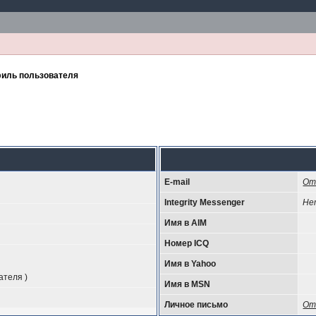
иль пользователя
E-mail
От
Integrity Messenger
Не
Имя в AIM
Номер ICQ
Имя в Yahoo
ателя )
Имя в MSN
Личное письмо
От