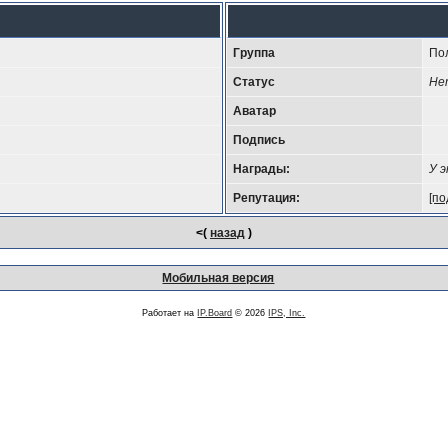
Группа
По
Статус
Не
Аватар
Подпись
Награды:
У 
Репутация:
[по
<(
назад
)
Мобильная версия
Работает на
IP.Board
© 2026
IPS, Inc.