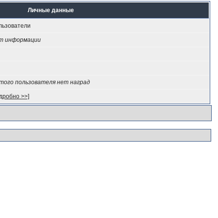
Личные данные
льзователи
т информации
этого пользователя нет наград
дробно >>]