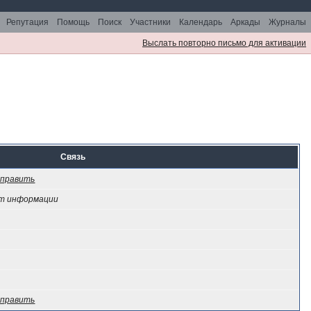
Репутация
Помощь
Поиск
Участники
Календарь
Аркады
Журналы
Выслать повторно письмо для активации
Связь
править
т информации
править