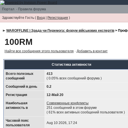
Портал
·
Правила форума
Здравствуйте Гость (
Вход
|
Регистрация
)
WAROFFLINE | Зрада чи Перемога: форум військових експертів
> Проф
100RM
Найти все сообщения этого пользователя
·
Добавить в контакт
Статистика активности
Всего полезных
413
сообщений
( 0.05% всех сообщений форума )
Сообщений в день
0.2
Регистрация
12-Май 20
Наибольшая
Современные конфликты
активность в
251 сообщений в этом форуме
( 61% всех активных сообщений пользователя )
Часовой пояс
Aug 10 2026, 17:24
пользователя