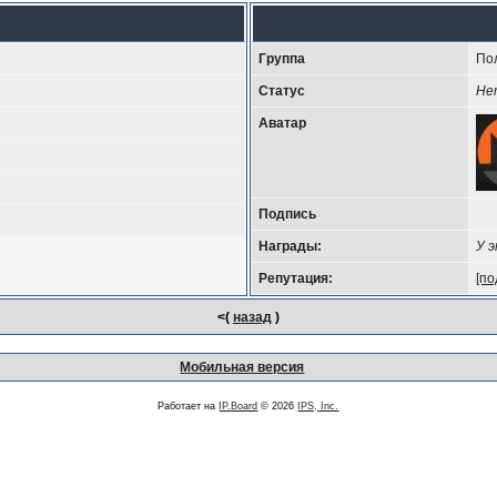
Группа
По
Статус
Не
Аватар
Подпись
Награды:
У 
Репутация:
[по
<(
назад
)
Мобильная версия
Работает на
IP.Board
© 2026
IPS, Inc.