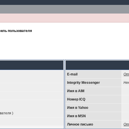
иль пользователя
E-mail
От
Integrity Messenger
Не
Имя в AIM
Номер ICQ
Имя в Yahoo
вателя )
Имя в MSN
Личное письмо
От