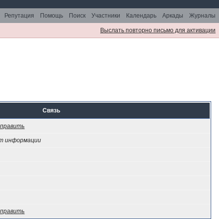
Репутация
Помощь
Поиск
Участники
Календарь
Аркады
Журналы
Выслать повторно письмо для активации
Связь
править
т информации
править