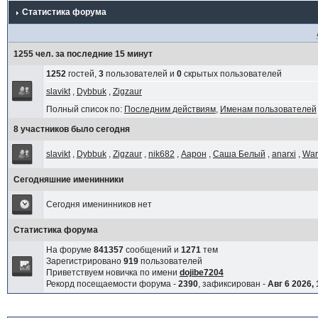
Статистика форума
1255 чел. за последние 15 минут
1252
гостей,
3
пользователей и
0
скрытых пользователей
slavikt
,
Dybbuk
,
Zigzaur
Полный список по:
Последним действиям
,
Именам пользователей
8 участников было сегодня
slavikt
,
Dybbuk
,
Zigzaur
,
nik682
,
Аарон
,
Саша Белый
,
anarxi
,
War
Сегодняшние именинники
Сегодня именинников нет
Статистика форума
На форуме
841357
сообщений и
1271
тем
Зарегистрировано
919
пользователей
Приветствуем новичка по имени
dojibe7204
Рекорд посещаемости форума -
2390
, зафиксирован -
Авг 6 2026, 