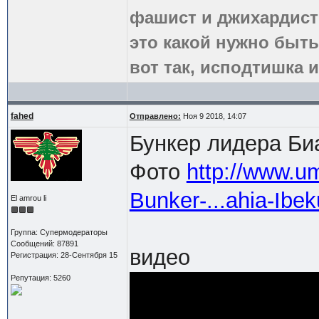
фашист и джихардист
это какой нужно быть
вот так, исподтишка и
fahed
Отправлено:
Ноя 9 2018, 14:07
Бункер лидера Би
Фото
http://www.u
Bunker-...ahia-Ibek
El amrou li
Группа: Супермодераторы
Сообщений: 87891
видео
Регистрация: 28-Сентября 15
Репутация: 5260