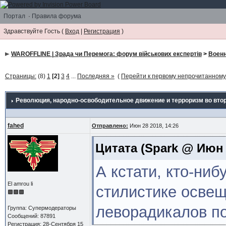
Портал
·
Правила форума
Здравствуйте Гость (
Вход
|
Регистрация
)
WAROFFLINE | Зрада чи Перемога: форум військових експертів
>
Военн
Страницы:
(8)
1
[2]
3
4
...
Последняя »
(
Перейти к первому непрочитанном
Революция, народно-освободительное движение и терроризм во втор
fahed
Отправлено:
Июн 28 2018, 14:26
Цитата
(Spark @ Июн 2
А кстати, кто-ниб
El amrou li
стилистике освещ
леворадикалов п
Группа: Супермодераторы
Сообщений: 87891
Регистрация: 28-Сентября 15