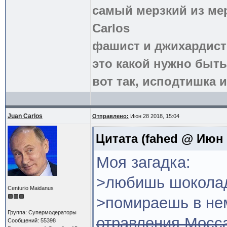
самый мерзкий из ме
Carlos
фашист и джихардист
это какой нужно быть
вот так, исподтишка и
Juan Carlos
Отправлено:
Июн 28 2018, 15:04
Цитата
(fahed @ Июн 2
Моя загадка:
>любишь шоколад
Centurio Maidanus
>помираешь в не
Группа: Супермодераторы
отравления Мосс
Сообщений: 55398