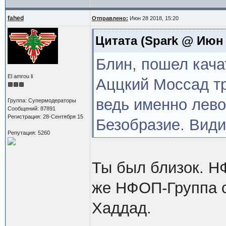
fahed
Отправлено:
Июн 28 2018, 15:20
Цитата
(Spark @ Июн 2
Блин, пошел кача
El amrou li
Аццкий Моссад т
ведь именно лево
Группа: Супермодераторы
Сообщений: 87891
Регистрация: 28-Сентября 15
Безобразие. Вид
Репутация: 5260
Ты был близок. Н
же НФОП-Группа с
Хаддад.