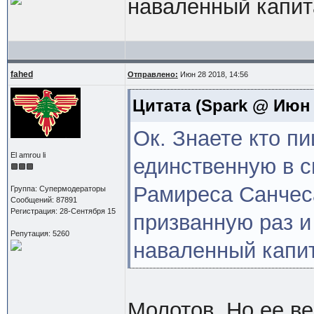
наваленный капит
fahed
Отправлено:
Июн 28 2018, 14:56
Цитата
(Spark @ Июн 2
Ок. Знаете кто пи
El amrou li
единственную в 
Рамиреса Санчеса
Группа: Супермодераторы
Сообщений: 87891
Регистрация: 28-Сентября 15
призванную раз и
Репутация: 5260
наваленный капи
Молотов. Но ее ве