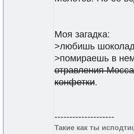
Моя загадка:
>любишь шоколад
>помираешь в нем
отравления Мосса
конфетки
.
--------------------
Такие как ты исподти