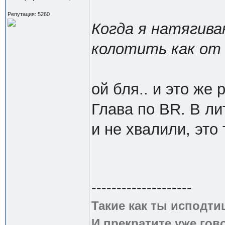
Репутация: 5260
Когда я натягива
колотить как от 
ой бля.. и это же 
Глава по BR. В л
и не хвалили, это 
--------------------
Такие как ты исподти
И прекратите уже гово