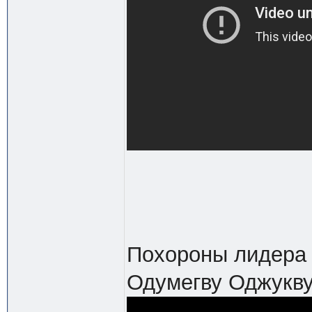
Похороны лидера 
Одумегву Оджукв