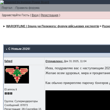
Портал
·
Правила форума
Здравствуйте Гость (
Вход
|
Регистрация
)
WAROFFLINE | Зрада чи Перемога: форум військових експертів
>
Разн
C Новым 2026!
fahed
Отправлено:
Дек 31 2025, 11:04
Ихва, поздравляю вас с наступающим 202
Желаю всем здоровья, мира и процветани
Как обычно прикрепляю парочку бэнгеров 
El amrou li
Группа: Супермодераторы
Сообщений: 87873
Регистрация: 28-Сентября 15