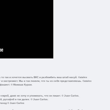
.
А то так и хочется вызвать ВКС и разбомбить ваш штаб нахуй. ©atalex
 и экстремист. Мы и так поняли, что ты из себя представпляешь. ©atalex
 фашист. © Мамаша Кураж.
еврей, даже не хочу и упоминать, что он пишет. © Juan Carlos.
, русофоб и так далее. © Juan Carlos.
ахед © Juan Carlos