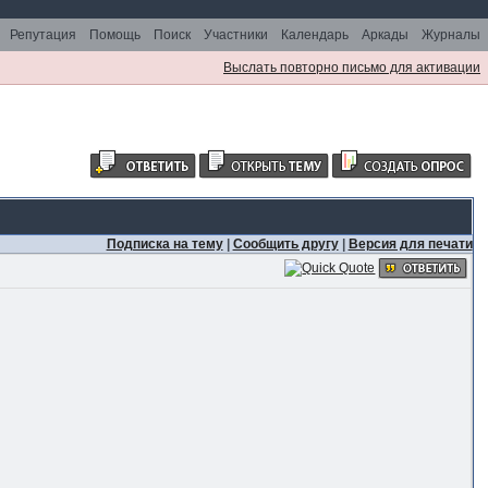
Репутация
Помощь
Поиск
Участники
Календарь
Аркады
Журналы
Выслать повторно письмо для активации
Подписка на тему
|
Сообщить другу
|
Версия для печати