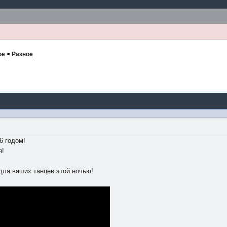
ое
>
Разное
6 годом!
я!
для ваших танцев этой ночью!