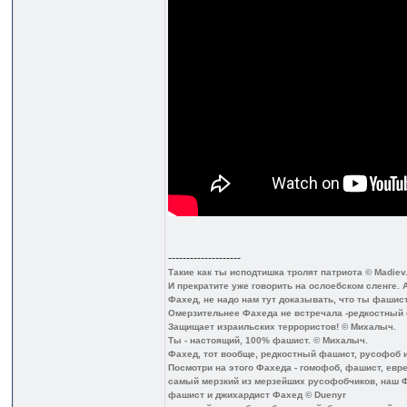
--------------------
Такие как ты исподтишка тролят патриота © Madiev
И прекратите уже говорить на ослоебском сленге. 
Фахед, не надо нам тут доказывать, что ты фашист
Омерзительнее Фахеда не встречала -редкостный
Защищает израильских террористов! © Михалыч.
Ты - настоящий, 100% фашист. © Михалыч.
Фахед, тот вообще, редкостный фашист, русофоб и 
Посмотри на этого Фахеда - гомофоб, фашист, еврей
самый мерзкий из мерзейших русофобчиков, наш Ф
фашист и джихардист Фахед © Duenyr