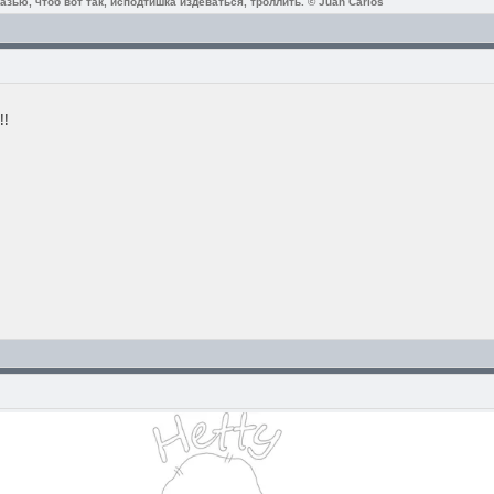
зью, чтоб вот так, исподтишка издеваться, троллить. © Juan Carlos
!!