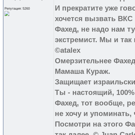
И прекратите уже гово
Репутация: 5260
хочется вызвать ВКС 
Фахед, не надо нам т
экстремист. Мы и так
©atalex
Омерзительнее Фахед
Мамаша Кураж.
Защищает израильски
Ты - настоящий, 100
Фахед, тот вообще, р
не хочу и упоминать, 
Посмотри на этого Фа
так далее. © Juan Carl