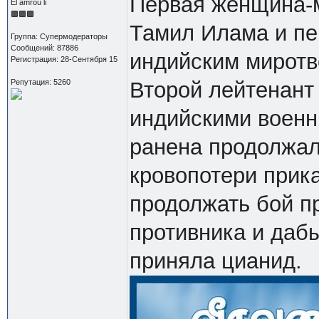
Первая женщина-м
El amrou li
Тамил Илама и пе
Группа: Супермодераторы
Сообщений: 87886
индийским миротв
Регистрация: 28-Сентября 15
Репутация: 5260
Второй лейтенант
индийскими военн
ранена продолжал
кровопотери прик
продолжать бой п
противника и даб
приняла цианид.