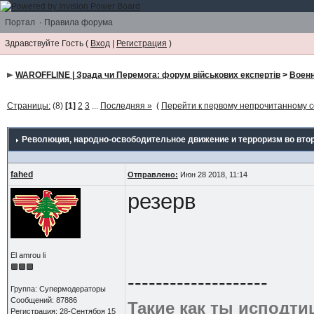
Портал
·
Правила форума
Здравствуйте Гость (
Вход
|
Регистрация
)
WAROFFLINE | Зрада чи Перемога: форум військових експертів
>
Военн
Страницы:
(8)
[1]
2
3
...
Последняя »
(
Перейти к первому непрочитанному
Революция, народно-освободительное движение и терроризм во втор
fahed
Отправлено:
Июн 28 2018, 11:14
резерв
El amrou li
--------------------
Группа: Супермодераторы
Сообщений: 87886
Такие как ты исподти
Регистрация: 28-Сентября 15